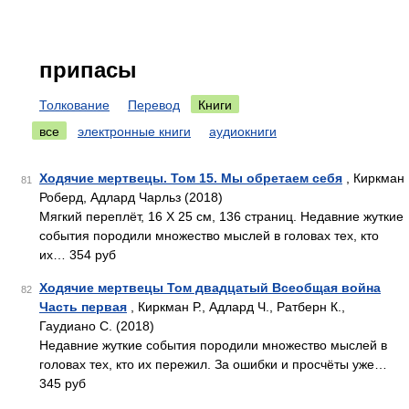
припасы
Толкование
Перевод
Книги
все
электронные книги
аудиокниги
Ходячие мертвецы. Том 15. Мы обретаем себя
, Киркман
81
Роберд, Адлард Чарльз (2018)
Мягкий переплёт, 16 Х 25 см, 136 страниц. Недавние жуткие
события породили множество мыслей в головах тех, кто
их… 354 руб
Ходячие мертвецы Том двадцатый Всеобщая война
82
Часть первая
, Киркман Р., Адлард Ч., Ратберн К.,
Гаудиано С. (2018)
Недавние жуткие события породили множество мыслей в
головах тех, кто их пережил. За ошибки и просчёты уже…
345 руб