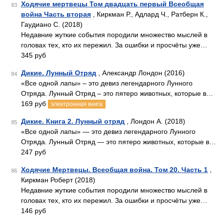
Ходячие мертвецы Том двадцать первый Всеобщая
83
война Часть вторая
, Киркман Р., Адлард Ч., Ратберн К.,
Гаудиано С. (2018)
Недавние жуткие события породили множество мыслей в
головах тех, кто их пережил. За ошибки и просчёты уже…
345 руб
Дикие. Лунный Отряд
, Александр Лондон (2016)
84
«Все одной лапы» – это девиз легендарного Лунного
Отряда. Лунный Отряд – это пятеро животных, которые в…
169 руб
электронная книга
Дикие. Книга 2. Лунный отряд
, Лондон А. (2018)
85
«Все одной лапы» — это девиз легендарного Лунного
Отряда. Лунный Отряд — это пятеро животных, которые в…
247 руб
Ходячие Мертвецы. Всеобщая война. Том 20. Часть 1
,
86
Киркман Роберт (2018)
Недавние жуткие события породили множество мыслей в
головах тех, кто их пережил. За ошибки и просчёты уже…
146 руб